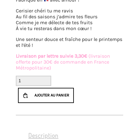
Cerisier chéri tu me ravis
Au fil des saisons j’admire tes fleurs
Comme je me délecte de tes fruits
À vie tu resteras dans mon cœur !
Une senteur douce et fraîche pour le printemps
et l’été !
Livraison par lettre suivie 3,30€
(livraison
offerte pour 30€ de commande en France
Métropolitaine)
quantité
de
Lot
AJOUTER AU PANIER
de
3
fondants
Cherry
Chérie
Description