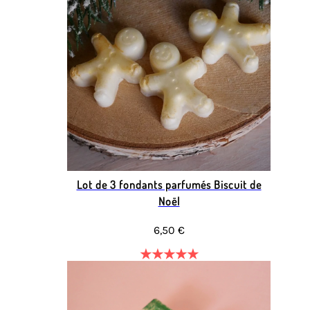
Lot de 3 fondants parfumés Biscuit de
Noël
6,50 €
★
★
★
★
★