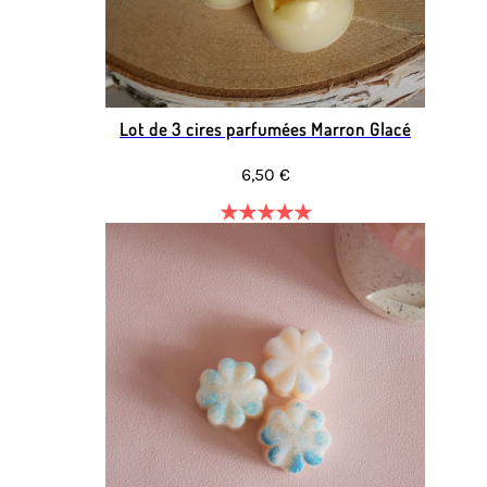
Lot de 3 cires parfumées Marron Glacé
6,50 €
★
★
★
★
★