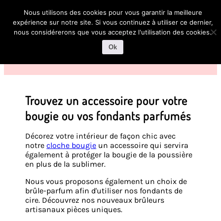
1
Nous utilisons des cookies pour vous garantir la meilleure
expérience sur notre site. Si vous continuez à utiliser ce dernier,
nous considérerons que vous acceptez l'utilisation des cookies.
Ok
Trouvez un accessoire pour votre
bougie ou vos fondants parfumés
Décorez votre intérieur de façon chic avec
notre
cloche bougie
un accessoire qui servira
également à protéger la bougie de la poussière
en plus de la sublimer.
Nous vous proposons également un choix de
brûle-parfum afin d'utiliser nos fondants de
cire. Découvrez nos nouveaux brûleurs
artisanaux pièces uniques.