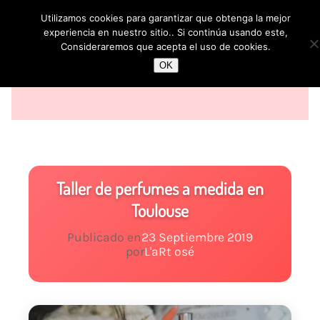
Utilizamos cookies para garantizar que obtenga la mejor
experiencia en nuestro sitio.. Si continúa usando este,
Consideraremos que acepta el uso de cookies.
OK
Taller de perfumes a medida en
Toulouse
Publicado en
23 Septiembre 2019
por
L'aRt osé