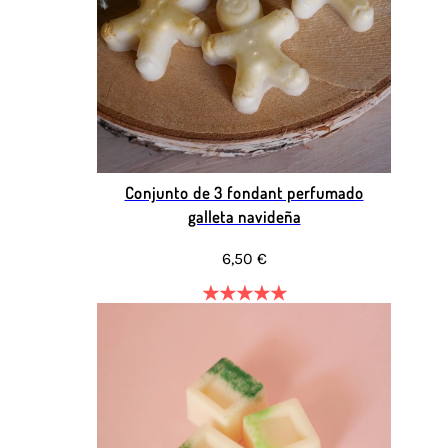
Conjunto de 3 fondant perfumado
galleta navideña
6,50 €
★
★
★
★
★