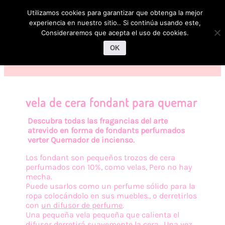
Utilizamos cookies para garantizar que obtenga la mejor
experiencia en nuestro sitio.. Si continúa usando este,
Consideraremos que acepta el uso de cookies.
OK
vela de cera fondant para quemar
Descubra todas las fragancias del arte
atrevido en forma de fondants perfumados
verter
Quemador de incienso.
Los fondant son pequeños trozos de cera
perfumados con 10%, como velas, Pero no hay
mecha.
Puede usarlos como un perfume sólido para la
ropa colocándolo en sus muebles., o derretirlos
con
un difusor de perfume
.
Una pequeña vela pequeña que calienta el
difusor derretirá suavemente la cera.. Una vez