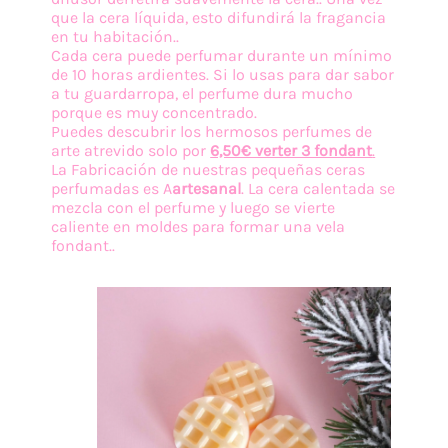
que la cera líquida, esto difundirá la fragancia
en tu habitación..
Cada cera puede perfumar durante un mínimo
de 10 horas ardientes. Si lo usas para dar sabor
a tu guardarropa, el perfume dura mucho
porque es muy concentrado.
Puedes descubrir los hermosos perfumes de
arte atrevido solo por
6,50€ verter 3 fondant
.
La Fabricación de nuestras pequeñas ceras
perfumadas es A
artesanal
. La cera calentada se
mezcla con el perfume y luego se vierte
caliente en moldes para formar una vela
fondant..