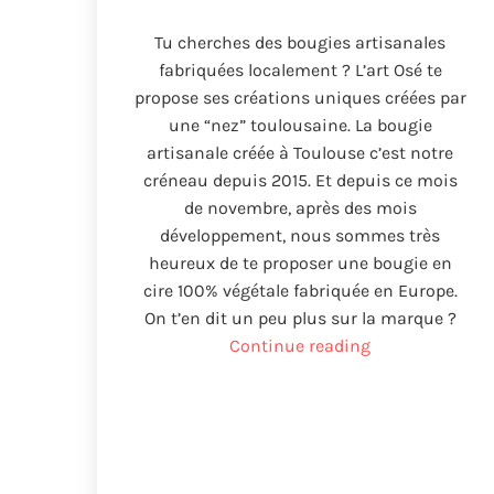
Tu cherches des bougies artisanales
fabriquées localement
?
L’art Osé te
propose ses créations uniques créées par
une
“nez”
toulousaine
.
La bougie
artisanale créée à Toulouse c’est notre
créneau depuis
2015.
Et depuis ce mois
de novembre
,
après des mois
développement
,
nous sommes très
heureux de te proposer une bougie en
cire
100%
végétale fabriquée en Europe
.
On t’en dit un peu plus sur la marque
?
“Vela
Continue reading
hecha
a
mano
creada
en