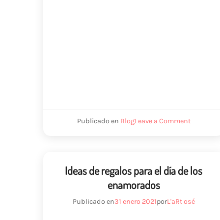
on
Publicado en
Blog
Leave a Comment
Confecti
son
parfum
Ideas de regalos para el día de los
enamorados
Publicado en
31 enero 2021
por
L'aRt osé