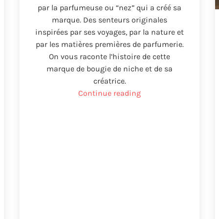
par la parfumeuse ou
“nez”
qui a créé sa
marque
.
Des senteurs originales
inspirées par ses voyages
,
par la nature et
par les matières premières de parfumerie
.
On vous raconte l’histoire de cette
marque de bougie de niche et de sa
créatrice
.
“Vela
Continue reading
L’art
Osé
artesana
francesa”