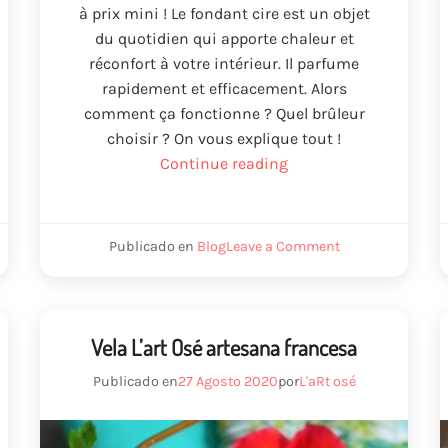
à prix mini
!
Le fondant cire est un objet
du quotidien qui apporte chaleur et
réconfort à votre intérieur
.
Il parfume
rapidement et efficacement
.
Alors
comment ça fonctionne
?
Quel brûleur
choisir
?
On vous explique tout
!
“
Fondant
Continue reading
cire
”
on
Publicado en
Blog
Leave a Comment
onner
Fondant
cire
Vela L’art Osé artesana francesa
Publicado en
27 Agosto 2020
por
L'aRt osé