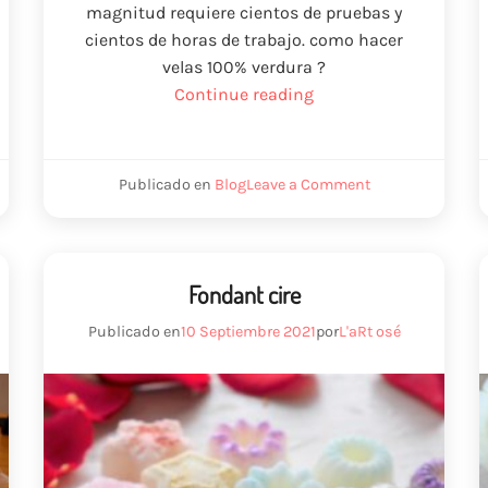
magnitud requiere cientos de pruebas y
cientos de horas de trabajo. como hacer
velas 100% verdura ?
“Creación
Continue reading
de
velas
de
on
Publicado en
Blog
Leave a Comment
cera
Création
e
de
perfumada
bougies
100%
parfumées
cire
verdura”
Fondant cire
100%
verdura
Publicado en
10 Septiembre 2021
por
L'aRt osé