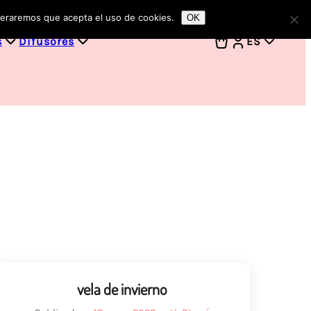
ideraremos que acepta el uso de cookies.
OK
s
Difusores
ES
vela de invierno