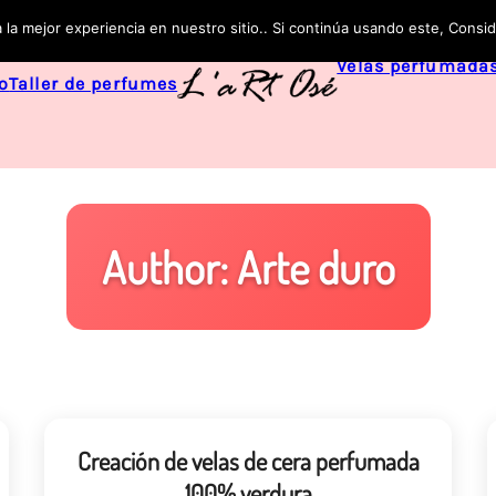
 la mejor experiencia en nuestro sitio.. Si continúa usando este, Cons
Velas perfumada
o
Taller de perfumes
Author
:
Arte duro
Creación de velas de cera perfumada
100% verdura