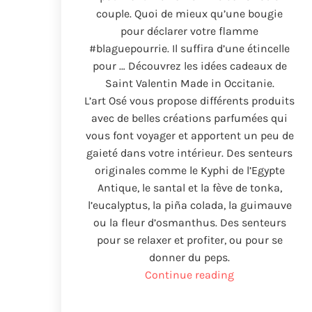
couple
.
Quoi de mieux qu’une bougie
pour déclarer votre flamme
#blaguepourrie
.
Il suffira d’une étincelle
pour
…
Découvrez les idées cadeaux de
Saint Valentin Made in Occitanie
.
L’art Osé vous propose différents produits
avec de belles créations parfumées qui
vous font voyager et apportent un peu de
gaieté dans votre intérieur
.
Des senteurs
originales comme le Kyphi de l’Egypte
Antique
,
le santal et la fève de tonka
,
l’eucalyptus
,
la piña colada
,
la guimauve
ou la fleur d’osmanthus
.
Des senteurs
pour se relaxer et profiter
,
ou pour se
donner du peps
.
“Ideas
Continue reading
de
regalos