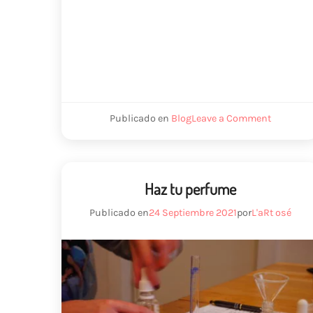
Toulouse”
on
Publicado en
Blog
Leave a Comment
Bougie
artisanal
créée
à
Toulouse
Haz tu perfume
Publicado en
24 Septiembre 2021
por
L'aRt osé