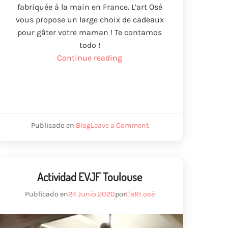
fabriquée à la main en France
.
L’art Osé
vous propose un large choix de cadeaux
pour gâter votre maman
! Te contamos
todo !
“Idea
Continue reading
de
regalo
para
el
día
on
Publicado en
Blog
Leave a Comment
de
Idée
cadeau
la
fête
madre”
des
mères
Actividad EVJF Toulouse
Publicado en
24 Junio 2020
por
L'aRt osé