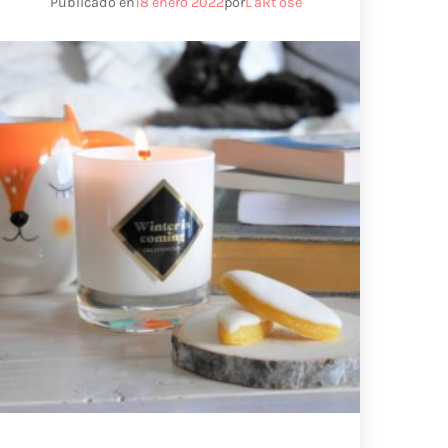
Publicado en
18 enero 2022
por
L'aRt osé