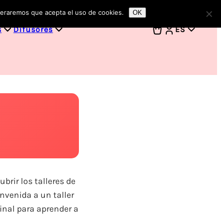
ideraremos que acepta el uso de cookies.
OK
s
Difusores
ES
rir los talleres de
envenida a un taller
ginal para aprender a