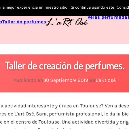
 la mejor experiencia en nuestro sitio.. Si continúa usando este, Cons
Velas perfumada
o
Taller de perfumes
Taller de creación de perfumes.
Publicado en
30 Septiembre 2019
por
L'aRt osé
 actividad interesante y única en Toulouse? Ven a descub
s de L’art Osé. Sara, perfumista profesional, le da la bi
e en el centro de Toulouse. Una actividad divertida y ori