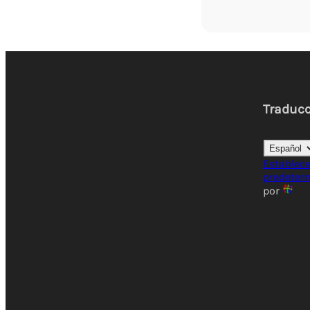
Traduc
Establec
predeter
por