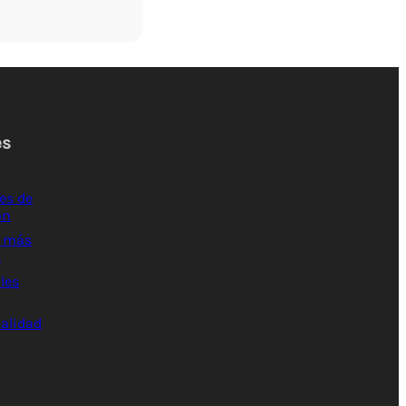
es
es de
ón
s más
s
les
ialidad