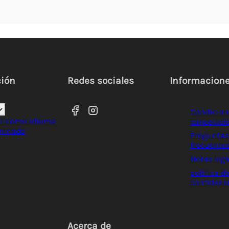
ción
Redes sociales
Informacion
Condicion
er como idioma
cancelaci
minado
Pregunta
frecuente
Notas lega
política de
confidenc
Acerca de