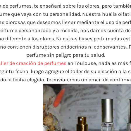
ón de perfumes, te enseñará sobre los olores, pero tambié
fume que vaya con tu personalidad. Nuestra huella olfat
s olorosas que deseamos llenar mediante el uso de per
 perfume personalizado y a medida, nos damos cuenta de 
ona diferente a los olores. Nuestras bases perfumadas e
 no contienen disruptores endocrinos ni conservantes.. 
perfume sin peligro para tu salud.
aller de creación de perfumes
en Toulouse, nada es más f
gir tu fecha, luego agregue el taller de su elección a la c
do la fecha elegida. Te enviaremos un email de confirma