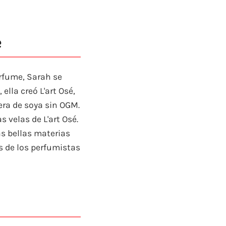
e
rfume, Sarah se
ella creó L'art Osé,
ra de soya sin OGM.
 velas de L'art Osé.
s bellas materias
os de los perfumistas