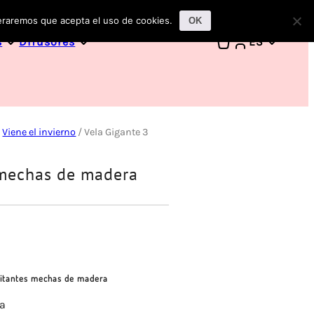
deraremos que acepta el uso de cookies.
OK
s
Difusores
ES
/
Viene el invierno
/ Vela Gigante 3
 mechas de madera
pitantes mechas de madera
ra