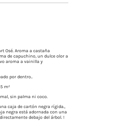
art Osé. Aroma a castaña
oma de capuchino, un dulce olor a
vo aroma a vainilla y
eado por dentro..
25 m²
mal, sin palma ni coco.
a caja de cartón negra rígida.,
caja negra está adornada con una
 directamente debajo del árbol. !