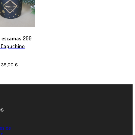
e escamas 200
 Capuchino
38,00 €
es
es de
ón