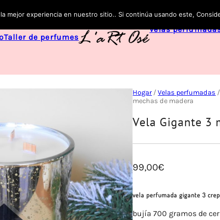
la mejor experiencia en nuestro sitio.. Si continúa usando este, Consi
Velas perfumada
o
Taller de perfumes
Hogar
/
Velas perfumadas
mechas de madera
Vela Gigante 3
99,00
€
vela perfumada gigante 3 cre
bujía 700 gramos de ce