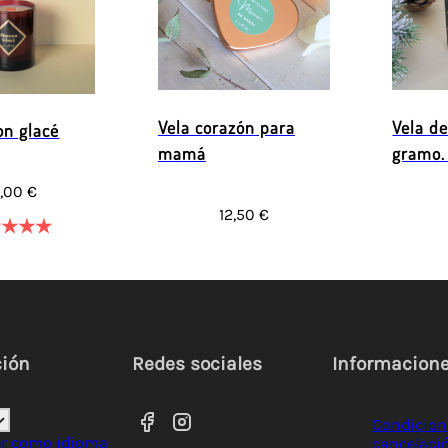
Vela corazón para
Vela d
on glacé
mamá
gramo.
,00 €
12,50 €
★
★
★
★
ción
Redes sociales
Informacion
Condicion
er como idioma
cancelaci