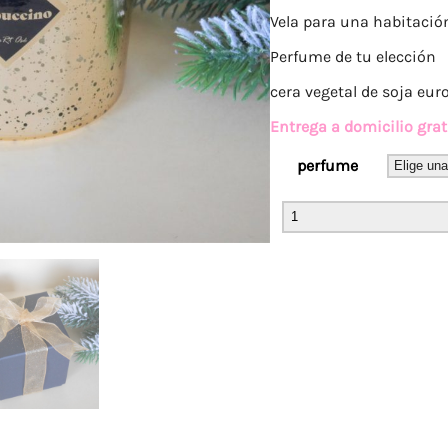
Vela para una habitaci
Perfume de tu elección
cera vegetal de soja eu
Entrega a domicilio gra
perfume
Vela
Gigante
3
mechas
de
madera
cantidad