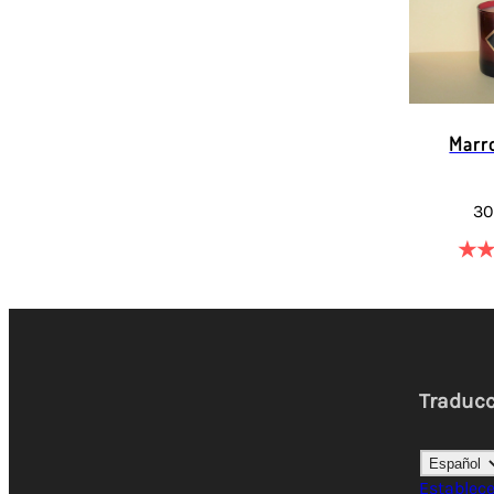
Marr
30
★
Traduc
Establec