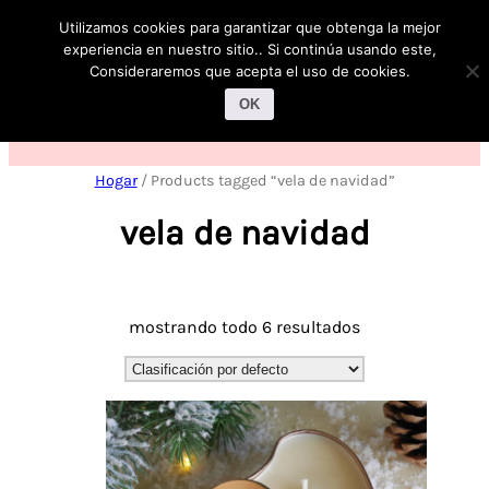
Utilizamos cookies para garantizar que obtenga la mejor
experiencia en nuestro sitio.. Si continúa usando este,
Consideraremos que acepta el uso de cookies.
OK
Hogar
/
Products tagged “
vela de navidad”
vela de navidad
mostrando todo 6 resultados